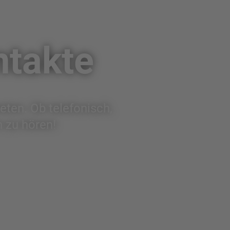
ntakte
eten. Ob telefonisch,
n zu hören!