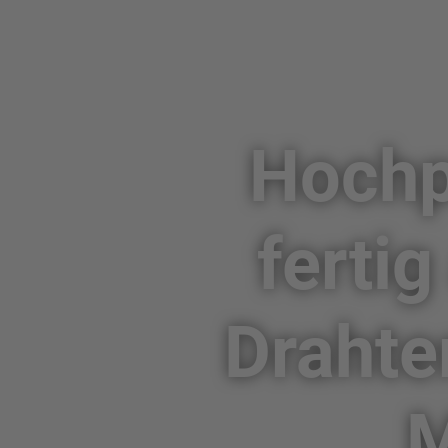
Hochpr
ferti
Drahte
M