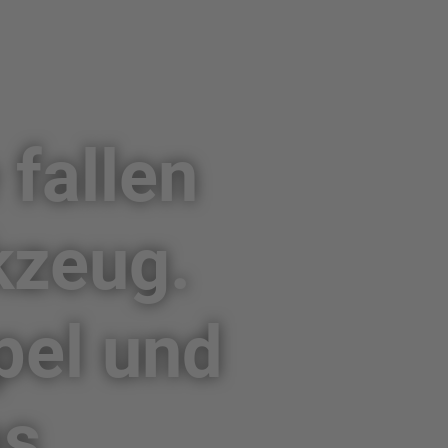
 fallen
kzeug.
pel und
as