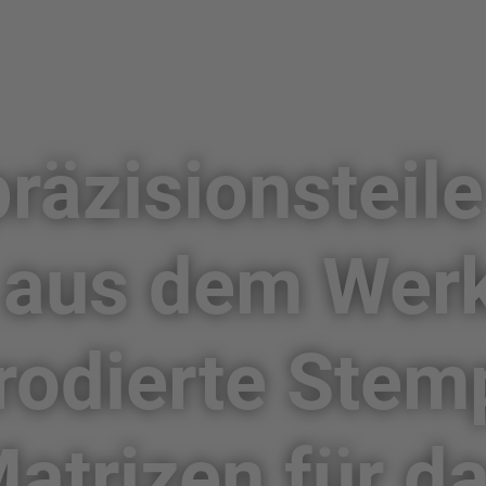
äzisionsteile
g aus dem Wer
rodierte Stem
atrizen für d