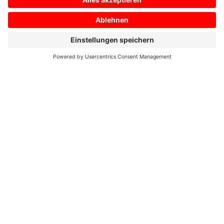
Home
/
Service
/
Technische Downloads
Technische Downloads
Hier finden Sie eine Übersicht über unsere
Transportzeichnungen und Layouts. Sie können
sie als PDF herunterladen.