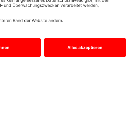
Kontakt aufnehmen
Mitsubishi Electric Europe B.V.
Deutsche Niederlassung
Mitsubishi-Electric-Platz 1
D - 40882 Ratingen
Vertrieb
Tel.: +49 (0)2102 / 486 - 6120
edm.sales@meg.mee.com
Service
Tel.: +49 (0)2102 / 486 - 7600
edm.hotline@meg.mee.com