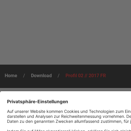
Home
/
Download
/
Profil 02 // 2017 FR