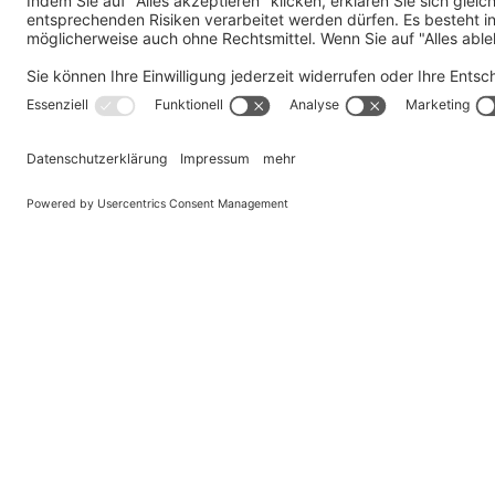
Senden Sie uns Ihre Fragen
Meine Anfrage richtet sich an den Bereich
*
Unternehmen
*
Land
*
Name
*
E-Mail
*