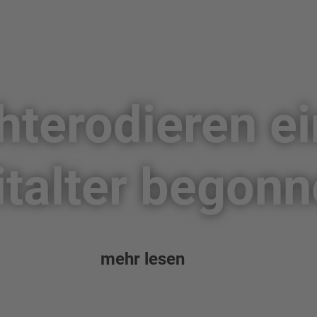
hterodieren e
italter begonn
mehr lesen