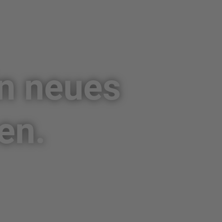
in neues
en.