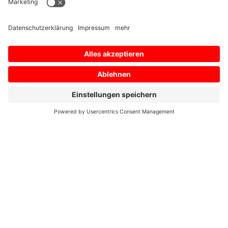
Home
/
Profil
/
Was bedeutet OPC UAfür die
Industrie 4.0?
Was bedeutet OPC UAfür
die Industrie 4.0?