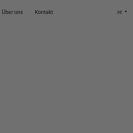
Über uns
Kontakt
DE